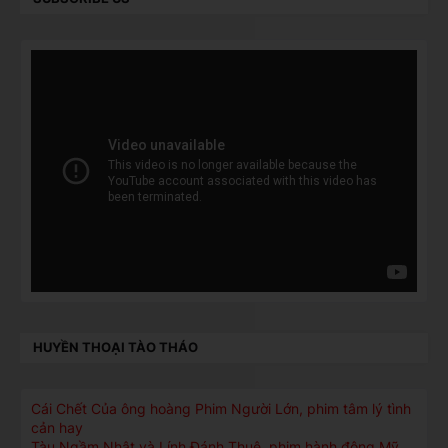
HUYỀN THOẠI TÀO THÁO
Cái Chết Của ông hoàng Phim Người Lớn, phim tâm lý tình
cản hay
Tàu Ngầm Nhật và Lính Đánh Thuê, phim hành động Mỹ