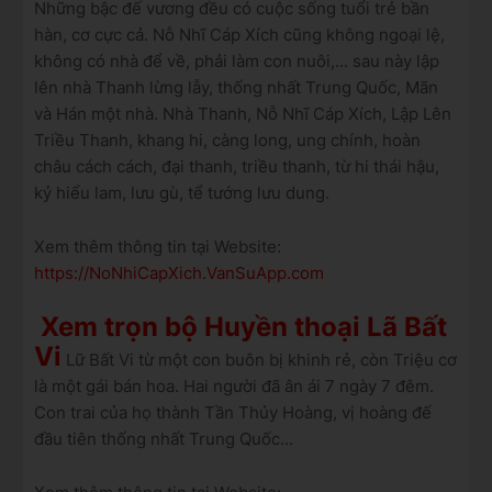
Những bậc đế vương đều có cuộc sống tuổi trẻ bần
hàn, cơ cực cả. Nỗ Nhĩ Cáp Xích cũng không ngoại lệ,
không có nhà để về, phải làm con nuôi,... sau này lập
lên nhà Thanh lừng lẫy, thống nhất Trung Quốc, Mãn
và Hán một nhà. Nhà Thanh, Nỗ Nhĩ Cáp Xích, Lập Lên
Triều Thanh, khang hi, càng long, ung chính, hoàn
châu cách cách, đại thanh, triều thanh, từ hi thái hậu,
kỷ hiểu lam, lưu gù, tể tướng lưu dung.
Xem thêm thông tin tại Website:
https://NoNhiCapXich.VanSuApp.com
Xem trọn bộ Huyền thoại Lã Bất
Vi
Lữ Bất Vi từ một con buôn bị khinh rẻ, còn Triệu cơ
là một gái bán hoa. Hai người đã ân ái 7 ngày 7 đêm.
Con trai của họ thành Tần Thủy Hoàng, vị hoàng đế
đầu tiên thống nhất Trung Quốc...