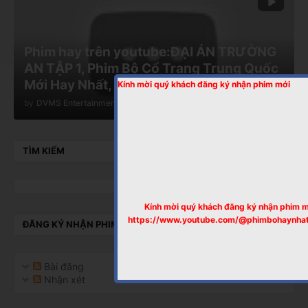
Phim hay trên youtube:ĐẠI ÁN TRƯỜNG
AN TẬP 1, Phim Bộ Cổ Trang Trung Quốc
Mới Hay Nhất, Thuyết Minh
Kính mời quý khách đăng ký nhận phim mới
by
DVMS Entertainment
-
tháng 11 05, 2024
TÌM KIẾM
Kính mời quý khách đăng ký nhận phim 
https://www.youtube.com/@phimbohaynha
ĐĂNG KÝ NHẬN PHIM MỚI
Bài đăng
Nhận xét