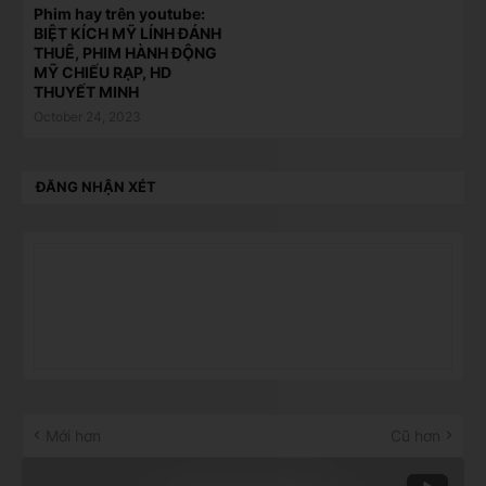
Phim hay trên youtube:
BIỆT KÍCH MỸ LÍNH ĐÁNH
THUÊ, PHIM HÀNH ĐỘNG
MỸ CHIẾU RẠP, HD
THUYẾT MINH
October 24, 2023
ĐĂNG NHẬN XÉT
Mới hơn
Cũ hơn