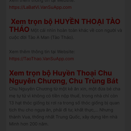
Xem thêm thông tin tại Website:
https://LaBatVi.VanSuApp.com
Xem trọn bộ HUYỀN THOẠI TÀO
THÁO
Một cái nhìn hoàn toàn khác về con người và
cuộc đời Tào A Man (Tào Tháo).
Xem thêm thông tin tại Website:
https://TaoThao.VanSuApp.com
Xem trọn bộ Huyền Thoại Chu
Nguyên Chương, Chu Trùng Bát
Chu Nguyên Chương từ một kẻ ăn xin, một đứa bé cha
mẹ tự tử vì không có tiền nộp thuế, trong nhà chỉ còn
13 hạt thóc giống bị rơi ra trong số thóc giống bị quan
tịch thu cho ngựa ăn, phải đi tư, khất thực,... Nhưng
thành Vua, thống nhất Trung Quốc, xây dựng lên nhà
Minh hơn 200 năm.