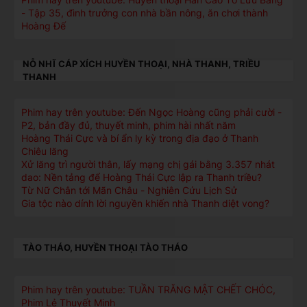
- Tập 35, đình trưởng con nhà bần nông, ăn chơi thành
Hoàng Đế
NỖ NHĨ CÁP XÍCH HUYỀN THOẠI, NHÀ THANH, TRIỀU
THANH
Phim hay trên youtube: Đến Ngọc Hoàng cũng phải cười -
P2, bản đầy đủ, thuyết minh, phim hài nhất năm
Hoàng Thái Cực và bí ẩn ly kỳ trong địa đạo ở Thanh
Chiêu lăng
Xử lăng trì người thân, lấy mạng chị gái bằng 3.357 nhát
dao: Nền tảng để Hoàng Thái Cực lập ra Thanh triều?
Từ Nữ Chân tới Mãn Châu - Nghiên Cứu Lịch Sử
Gia tộc nào dính lời nguyền khiến nhà Thanh diệt vong?
TÀO THÁO, HUYỀN THOẠI TÀO THÁO
Phim hay trên youtube: TUẦN TRĂNG MẬT CHẾT CHÓC,
Phim Lẻ Thuyết Minh