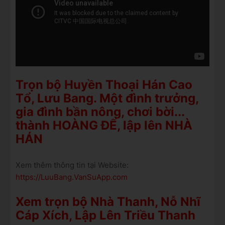
Trọn bộ Huyền Thoại Hán Cao
Tổ, Lưu Bang. Một đình trưởng,
gia đình bần nông, chơi bời...
thành HOÀNG ĐẾ, lập lên NHÀ
HÁN
Xem thêm thông tin tại Website:
https://LuuBang.VanSuApp.com
Xem trọn bộ Nhà Thanh, Nỗ Nhĩ
Cáp Xích, Lập Lên Triều Thanh