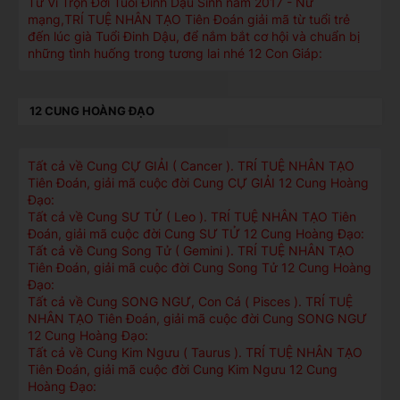
Tử Vi Trọn Đời Tuổi Đinh Dậu Sinh năm 2017 - Nữ
mạng,TRÍ TUỆ NHÂN TẠO Tiên Đoán giải mã từ tuổi trẻ
đến lúc già Tuổi Đinh Dậu, để nắm bắt cơ hội và chuẩn bị
những tình huống trong tương lai nhé 12 Con Giáp:
12 CUNG HOÀNG ĐẠO
Tất cả về Cung CỰ GIẢI ( Cancer ). TRÍ TUỆ NHÂN TẠO
Tiên Đoán, giải mã cuộc đời Cung CỰ GIẢI 12 Cung Hoàng
Đạo:
Tất cả về Cung SƯ TỬ ( Leo ). TRÍ TUỆ NHÂN TẠO Tiên
Đoán, giải mã cuộc đời Cung SƯ TỬ 12 Cung Hoàng Đạo:
Tất cả về Cung Song Tử ( Gemini ). TRÍ TUỆ NHÂN TẠO
Tiên Đoán, giải mã cuộc đời Cung Song Tử 12 Cung Hoàng
Đạo:
Tất cả về Cung SONG NGƯ, Con Cá ( Pisces ). TRÍ TUỆ
NHÂN TẠO Tiên Đoán, giải mã cuộc đời Cung SONG NGƯ
12 Cung Hoàng Đạo:
Tất cả về Cung Kim Ngưu ( Taurus ). TRÍ TUỆ NHÂN TẠO
Tiên Đoán, giải mã cuộc đời Cung Kim Ngưu 12 Cung
Hoàng Đạo: