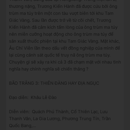
thương nặng, Trương Kiến Hành đã được cứu bởi ông
trùm ma túy trên một con tàu vượt biên tới khu Tam
Giác Vàng. Sau lần được trở về từ cõi chết, Trương
Kiến Hành đã cảm kích tấm lòng của ông trùm ma túy
nên miễn cưỡng hoạt động cho ông trùm ma túy để
sản xuất thuốc phiện tại khu Tam Giác Vàng. Mặt khác,
Âu Chí Viễn lần theo dấu vết đồng nghiệp của mình để
lại cùng cảnh sát quốc tế truy nã ông trùm ma túy.
Chuyện gì sẽ xảy ra khi cả 3 đã chạm mặt với nhau tình
nghĩa hay chính nghĩa sẽ chiến thắng ?
BÃO TRẮNG 3: THIÊN ĐÀNG HAY ĐỊA NGỤC
Đạo diễn: Khâu Lễ Đào
Diễn viên: Quách Phú Thành, Cổ Thiên Lạc, Lưu
Thanh Vân, La Gia Lương, Phương Trung Tín, Trần
Quốc Bang,...