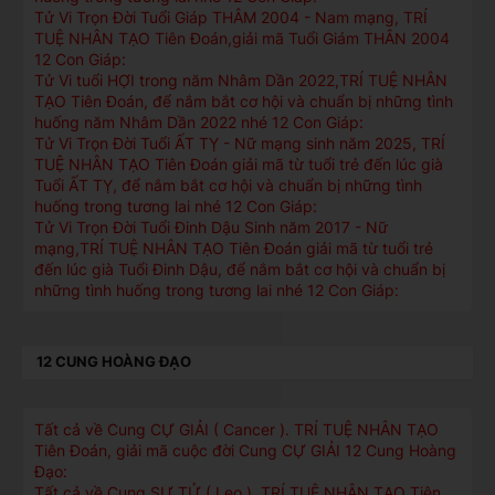
Tử Vi Trọn Đời Tuổi Giáp THÂM 2004 - Nam mạng, TRÍ
TUỆ NHÂN TẠO Tiên Đoán,giải mã Tuổi Giám THÂN 2004
12 Con Giáp:
Tử Vi tuổi HỢI trong năm Nhâm Dần 2022,TRÍ TUỆ NHÂN
TẠO Tiên Đoán, để nắm bắt cơ hội và chuẩn bị những tình
huống năm Nhâm Dần 2022 nhé 12 Con Giáp:
Tử Vi Trọn Đời Tuổi ẤT TỴ - Nữ mạng sinh năm 2025, TRÍ
TUỆ NHÂN TẠO Tiên Đoán giải mã từ tuổi trẻ đến lúc già
Tuổi ẤT TỴ, để nắm bắt cơ hội và chuẩn bị những tình
huống trong tương lai nhé 12 Con Giáp:
Tử Vi Trọn Đời Tuổi Đinh Dậu Sinh năm 2017 - Nữ
mạng,TRÍ TUỆ NHÂN TẠO Tiên Đoán giải mã từ tuổi trẻ
đến lúc già Tuổi Đinh Dậu, để nắm bắt cơ hội và chuẩn bị
những tình huống trong tương lai nhé 12 Con Giáp:
12 CUNG HOÀNG ĐẠO
Tất cả về Cung CỰ GIẢI ( Cancer ). TRÍ TUỆ NHÂN TẠO
Tiên Đoán, giải mã cuộc đời Cung CỰ GIẢI 12 Cung Hoàng
Đạo:
Tất cả về Cung SƯ TỬ ( Leo ). TRÍ TUỆ NHÂN TẠO Tiên