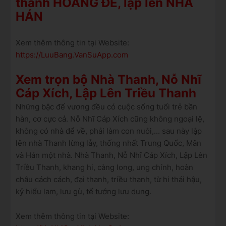
thành HOÀNG ĐẾ, lập lên NHÀ
HÁN
Xem thêm thông tin tại Website:
https://LuuBang.VanSuApp.com
Xem trọn bộ Nhà Thanh, Nỗ Nhĩ
Cáp Xích, Lập Lên Triều Thanh
Những bậc đế vương đều có cuộc sống tuổi trẻ bần
hàn, cơ cực cả. Nỗ Nhĩ Cáp Xích cũng không ngoại lệ,
không có nhà để về, phải làm con nuôi,... sau này lập
lên nhà Thanh lừng lẫy, thống nhất Trung Quốc, Mãn
và Hán một nhà. Nhà Thanh, Nỗ Nhĩ Cáp Xích, Lập Lên
Triều Thanh, khang hi, càng long, ung chính, hoàn
châu cách cách, đại thanh, triều thanh, từ hi thái hậu,
kỷ hiểu lam, lưu gù, tể tướng lưu dung.
Xem thêm thông tin tại Website: