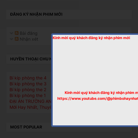
ĐĂNG KÝ NHẬN PHIM MỚI
Bài đăng
Kính mời quý khách đăng ký nhận phim mới
Nhận xét
HUYỀN THOẠI CHU NGUYÊN CHƯƠNG, CHU TRÙNG BÁT
Bí kíp phòng the 4
Bí kíp phòng the 3
Bí kíp phòng the 2
Kính mời quý khách đăng ký nhận phim 
Bí kíp phòng the 1
https://www.youtube.com/@phimbohaynha
ĐẠI ÁN TRƯỜNG AN TẬP 1, Phim Bộ Cổ Trang Trung Quốc
Mới Hay Nhất, Thuyết Minh
MOST POPULAR