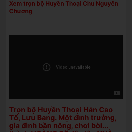
Xem trọn bộ Huyền Thoại Chu Nguyên
Chương
Trọn bộ Huyền Thoại Hán Cao
Tổ, Lưu Bang. Một đình trưởng,
gia đình bần nông, chơi bời...