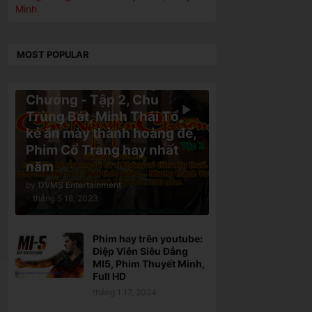
Minh
MOST POPULAR
Phim hay trên youtube:
Huyền Thoại Chu Nguyên
Chương - Tập 2, Chu
Trùng Bát, Minh Thái Tổ,
kẻ ăn mày thành hoàng đế,
Phim Cổ Trang hay nhất
năm
by
DVMS Entertainment
-
tháng 5 18, 2023
Phim hay trên youtube:
Điệp Viên Siêu Đẳng
MI5, Phim Thuyết Minh,
Full HD
tháng 1 17, 2024