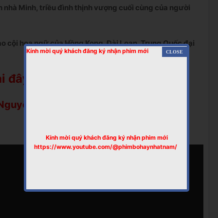
h nhà Minh, triều đình thịnh vượng cuối cùng của người
ạo cội hoa ngữ của Hồng Kong, Đài Loan, Trung Quốc đại
Kính mời quý khách đăng ký nhận phim mới
i đây >>
 Nguyên Chương
Kính mời quý khách đăng ký nhận phim mới
https://www.youtube.com/@phimbohaynhatnam/