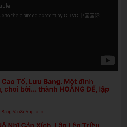
 Cao Tổ, Lưu Bang. Một đình
, chơi bời... thành HOÀNG ĐẾ, lập
LuuBang.VanSuApp.com
ỗ Nhĩ Cáp Xích, Lập Lên Triều