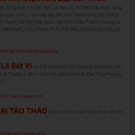
 sống tuổi trẻ bần hàn, cơ cực cả. Nỗ Nhĩ Cáp Xích cũng
àm con nuôi,... sau này lập lên nhà Thanh lừng lẫy, thống
 Thanh, Nỗ Nhĩ Cáp Xích, Lập Lên Triều Thanh, khang hi,
đại thanh, triều thanh, từ hi thái hậu, kỷ hiểu lam, lưu gù,
NoNhiCapXich.VanSuApp.com
Lã Bất Vi
Lữ Bất Vi từ một con buôn bị khinh rẻ, còn
ân ái 7 ngày 7 đêm. Con trai của họ thành Tần Thủy Hoàng,
c...
aBatVi.VanSuApp.com
OẠI TÀO THÁO
Một cái nhìn hoàn toàn khác về con
TaoThao.VanSuApp.com