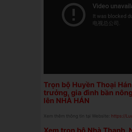
Trọn bộ Huyền Thoại Hán
trưởng, gia đình bần nông
lên NHÀ HÁN
Xem thêm thông tin tại Website:
https://
Xem trọn bộ Nhà Thanh, N