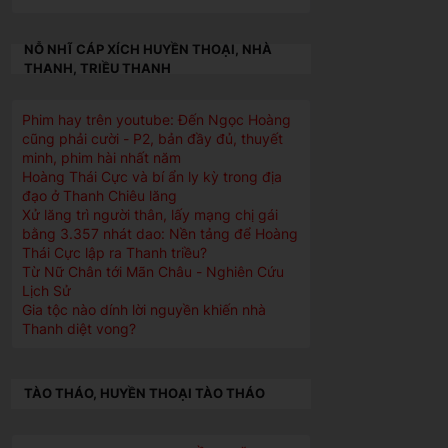
NỖ NHĨ CÁP XÍCH HUYỀN THOẠI, NHÀ
THANH, TRIỀU THANH
Phim hay trên youtube: Đến Ngọc Hoàng
cũng phải cười - P2, bản đầy đủ, thuyết
minh, phim hài nhất năm
Hoàng Thái Cực và bí ẩn ly kỳ trong địa
đạo ở Thanh Chiêu lăng
Xử lăng trì người thân, lấy mạng chị gái
bằng 3.357 nhát dao: Nền tảng để Hoàng
Thái Cực lập ra Thanh triều?
Từ Nữ Chân tới Mãn Châu - Nghiên Cứu
Lịch Sử
Gia tộc nào dính lời nguyền khiến nhà
Thanh diệt vong?
TÀO THÁO, HUYỀN THOẠI TÀO THÁO