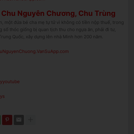
i Chu Nguyên Chương, Chu Trùng
 một đứa bé cha mẹ tự tử vì không có tiền nộp thuế, trong
g số thóc giống bị quan tịch thu cho ngựa ăn, phải đi tư,
t Trung Quốc, xây dựng lên nhà Minh hơn 200 năm.
ChuNguyenChuong.VanSuApp.com
ayyoutube
ays