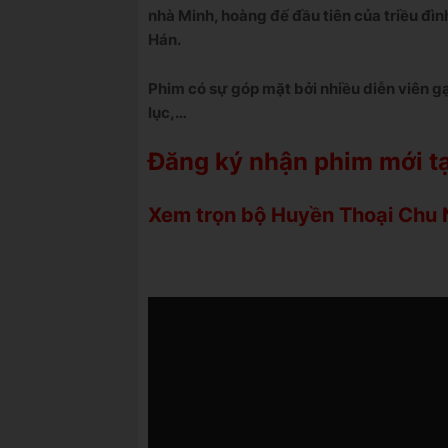
nhà Minh, hoàng đế đầu tiên của triều đìn
Hán.
Phim có sự góp mặt bởi nhiều diễn viên g
lục,…
Đăng ký nhận phim mới tạ
Xem trọn bộ Huyền Thoại Chu