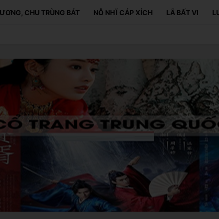
ƯƠNG, CHU TRÙNG BÁT
NỖ NHĨ CÁP XÍCH
LÃ BẤT VI
L