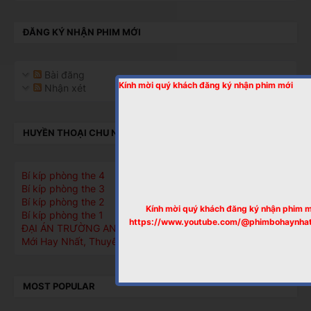
ĐĂNG KÝ NHẬN PHIM MỚI
Bài đăng
Kính mời quý khách đăng ký nhận phim mới
Nhận xét
HUYỀN THOẠI CHU NGUYÊN CHƯƠNG, CHU TRÙNG BÁT
Bí kíp phòng the 4
Bí kíp phòng the 3
Bí kíp phòng the 2
Kính mời quý khách đăng ký nhận phim 
Bí kíp phòng the 1
https://www.youtube.com/@phimbohaynha
ĐẠI ÁN TRƯỜNG AN TẬP 1, Phim Bộ Cổ Trang Trung Quốc
Mới Hay Nhất, Thuyết Minh
MOST POPULAR