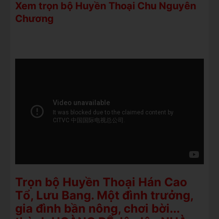
Xem trọn bộ Huyền Thoại Chu Nguyên
Chương
Trọn bộ Huyền Thoại Hán Cao
Tổ, Lưu Bang. Một đình trưởng,
gia đình bần nông, chơi bời...