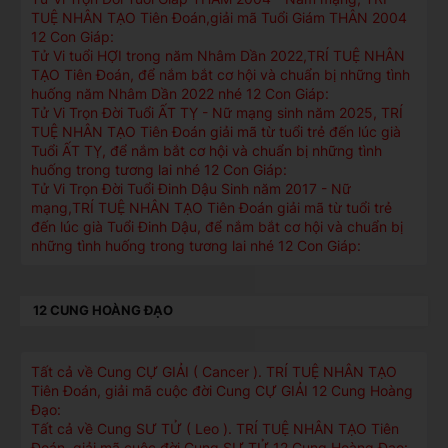
TUỆ NHÂN TẠO Tiên Đoán,giải mã Tuổi Giám THÂN 2004
12 Con Giáp:
Tử Vi tuổi HỢI trong năm Nhâm Dần 2022,TRÍ TUỆ NHÂN
TẠO Tiên Đoán, để nắm bắt cơ hội và chuẩn bị những tình
huống năm Nhâm Dần 2022 nhé 12 Con Giáp:
Tử Vi Trọn Đời Tuổi ẤT TỴ - Nữ mạng sinh năm 2025, TRÍ
TUỆ NHÂN TẠO Tiên Đoán giải mã từ tuổi trẻ đến lúc già
Tuổi ẤT TỴ, để nắm bắt cơ hội và chuẩn bị những tình
huống trong tương lai nhé 12 Con Giáp:
Tử Vi Trọn Đời Tuổi Đinh Dậu Sinh năm 2017 - Nữ
mạng,TRÍ TUỆ NHÂN TẠO Tiên Đoán giải mã từ tuổi trẻ
đến lúc già Tuổi Đinh Dậu, để nắm bắt cơ hội và chuẩn bị
những tình huống trong tương lai nhé 12 Con Giáp:
12 CUNG HOÀNG ĐẠO
Tất cả về Cung CỰ GIẢI ( Cancer ). TRÍ TUỆ NHÂN TẠO
Tiên Đoán, giải mã cuộc đời Cung CỰ GIẢI 12 Cung Hoàng
Đạo:
Tất cả về Cung SƯ TỬ ( Leo ). TRÍ TUỆ NHÂN TẠO Tiên
Đoán, giải mã cuộc đời Cung SƯ TỬ 12 Cung Hoàng Đạo: