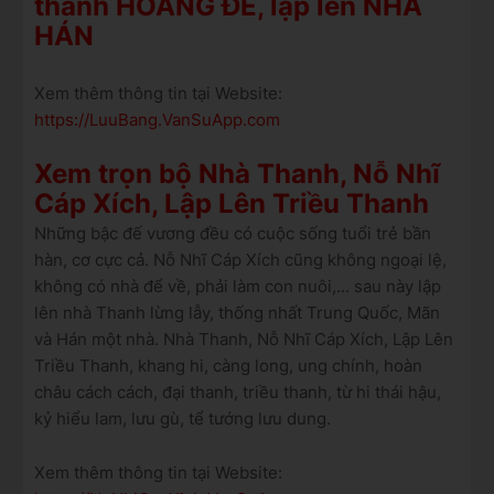
thành HOÀNG ĐẾ, lập lên NHÀ
HÁN
Xem thêm thông tin tại Website:
https://LuuBang.VanSuApp.com
Xem trọn bộ Nhà Thanh, Nỗ Nhĩ
Cáp Xích, Lập Lên Triều Thanh
Những bậc đế vương đều có cuộc sống tuổi trẻ bần
hàn, cơ cực cả. Nỗ Nhĩ Cáp Xích cũng không ngoại lệ,
không có nhà để về, phải làm con nuôi,... sau này lập
lên nhà Thanh lừng lẫy, thống nhất Trung Quốc, Mãn
và Hán một nhà. Nhà Thanh, Nỗ Nhĩ Cáp Xích, Lập Lên
Triều Thanh, khang hi, càng long, ung chính, hoàn
châu cách cách, đại thanh, triều thanh, từ hi thái hậu,
kỷ hiểu lam, lưu gù, tể tướng lưu dung.
Xem thêm thông tin tại Website: